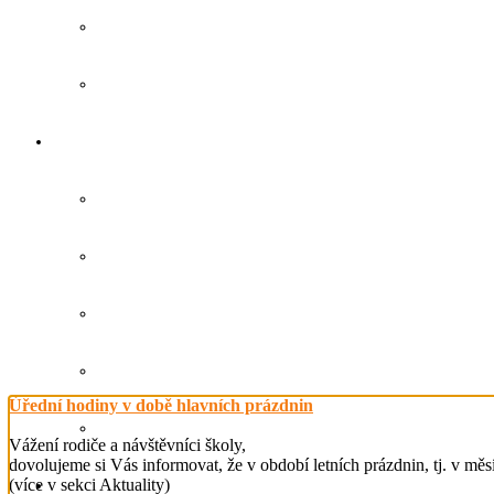
Úřední hodiny v době hlavních prázdnin
Vážení rodiče a návštěvníci školy,
dovolujeme si Vás informovat, že v období letních prázdnin, tj. v měs
(více v sekci Aktuality)