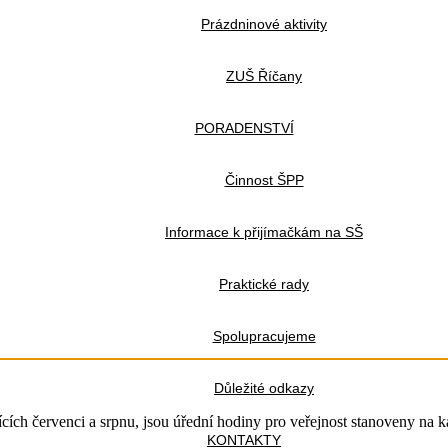
Prázdninové aktivity
ZUŠ Říčany
PORADENSTVÍ
Činnost ŠPP
Informace k přijímačkám na SŠ
Praktické rady
Spolupracujeme
Důležité odkazy
ících červenci a srpnu, jsou úřední hodiny pro veřejnost stanoveny na 
KONTAKTY