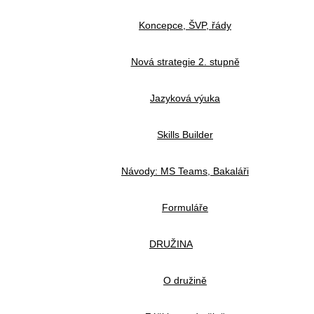
Koncepce, ŠVP, řády
Nová strategie 2. stupně
Jazyková výuka
Skills Builder
Návody: MS Teams, Bakaláři
Formuláře
DRUŽINA
O družině