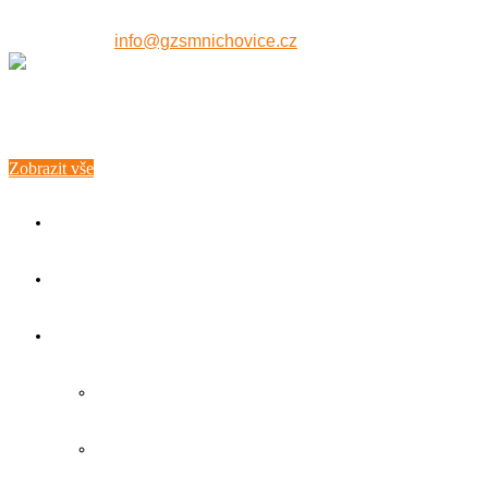
607 515 771
info@gzsmnichovice.cz
Zobrazit vše