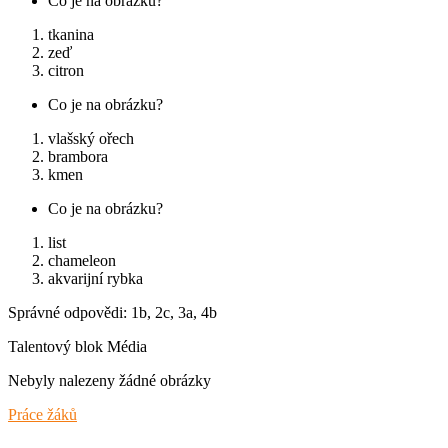
Co je na obrázku?
tkanina
zeď
citron
Co je na obrázku?
vlašský ořech
brambora
kmen
Co je na obrázku?
list
chameleon
akvarijní rybka
Správné odpovědi: 1b, 2c, 3a, 4b
Talentový blok Média
Nebyly nalezeny žádné obrázky
Práce žáků