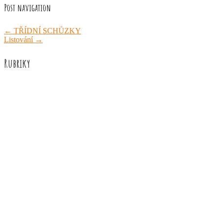
Post navigation
←
TŘÍDNÍ SCHŮZKY
Listování
→
Rubriky
Akce školy
Družina
Informace
Knižní recenze
Naše úspěchy
Práce žáků
Prázdninové aktivity
Rozhovory
Výuka
ZUŠ Říčany