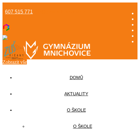
607 515 771
info@gzsmnichovice.cz
Zobrazit vše
DOMŮ
AKTUALITY
O ŠKOLE
O ŠKOLE