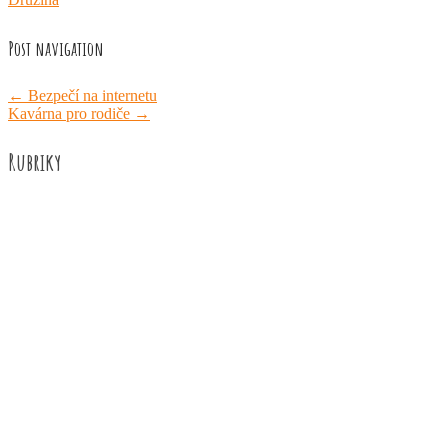
Post navigation
←
Bezpečí na internetu
Kavárna pro rodiče
→
Rubriky
Akce školy
Družina
Informace
Knižní recenze
Naše úspěchy
Práce žáků
Prázdninové aktivity
Rozhovory
Výuka
ZUŠ Říčany