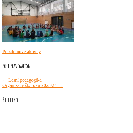
Prázdninové aktivity
Post navigation
←
Lesní pedagogika
Organizace šk. roku 2023/24
→
Rubriky
Akce školy
Družina
Informace
Knižní recenze