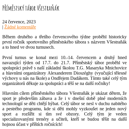
Příměstský tábor Všestraňák
24 července, 2023
|
Žádné komentáře
Během druhého a třetího červencového týdne proběhl historicky
první ročník sportovního příměstského tábora s názvem Všestraňák
a to hned ve dvou turnusech.
První turnus se konal mezi 10.-14. červencem a druhý hned
navazující týden od 17.7. do 21.7. Příměstský tábor proběhl ve
spolupráci právě s naší základní školou T.G. Masaryka Mnichovice
a hlavními organizátory Alexanderem Dioszéghy (vyučující tělesné
výchovy u nás na škole) a Ondřejem Dadákem. Tímto také celý tým
organizátorů děkuje za spolupráci a těší se na další ročníky!
Hlavním cílem příměstského tábora Všestraňák je ukázat dětem, že
sport je především zábava a že i v dnešní době plné moderních
technologií se děti chtějí hýbat. Celý tábor se nesl v duchu nabitého
a pestrého programu, kde si děti mohly vyzkoušet ne jeden nový
sport a rozšířit si tím své obzory. Celý tým je veden
specializovanými trenéry a učiteli, kteří se budou těšit na další
hojnou účast v příštích ročnících!