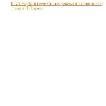
🇨🇿Česky
🇬🇧English
🇺🇦українська
🇩🇪Deutsch
🇫🇷
Français
🇪🇸Español