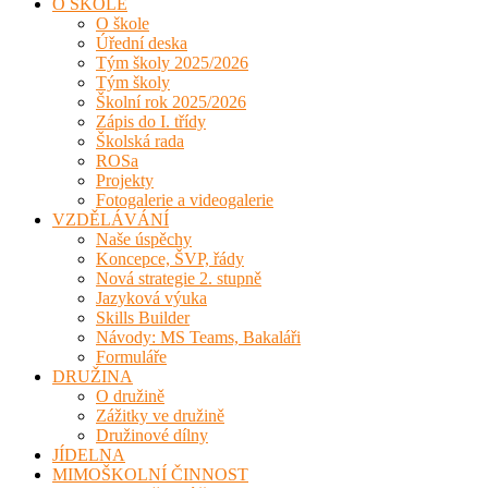
O ŠKOLE
O škole
Úřední deska
Tým školy 2025/2026
Tým školy
Školní rok 2025/2026
Zápis do I. třídy
Školská rada
ROSa
Projekty
Fotogalerie a videogalerie
VZDĚLÁVÁNÍ
Naše úspěchy
Koncepce, ŠVP, řády
Nová strategie 2. stupně
Jazyková výuka
Skills Builder
Návody: MS Teams, Bakaláři
Formuláře
DRUŽINA
O družině
Zážitky ve družině
Družinové dílny
JÍDELNA
MIMOŠKOLNÍ ČINNOST