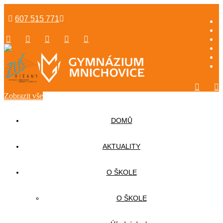
607 515 771
info@gzsmnichovice.cz
Zobrazit vše
DOMŮ
AKTUALITY
O ŠKOLE
O ŠKOLE