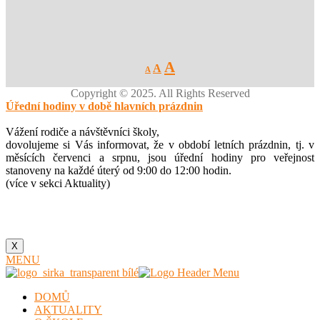
Decrease
Reset
Increase
A
A
A
font
font
size.
font
size.
Copyright © 2025. All Rights Reserved
size.
Úřední hodiny v době hlavních prázdnin
Vážení rodiče a návštěvníci školy,
dovolujeme si Vás informovat, že v období letních prázdnin, tj. v
měsících červenci a srpnu, jsou úřední hodiny pro veřejnost
stanoveny na každé úterý od 9:00 do 12:00 hodin.
(více v sekci Aktuality)
X
MENU
DOMŮ
AKTUALITY