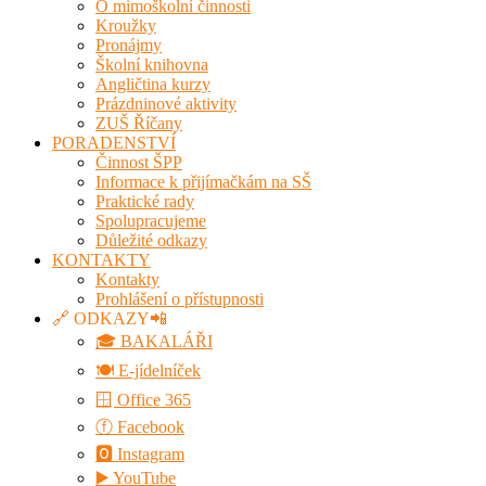
O mimoškolní činnosti
Kroužky
Pronájmy
Školní knihovna
Angličtina kurzy
Prázdninové aktivity
ZUŠ Říčany
PORADENSTVÍ
Činnost ŠPP
Informace k přijímačkám na SŠ
Praktické rady
Spolupracujeme
Důležité odkazy
KONTAKTY
Kontakty
Prohlášení o přístupnosti
🔗 ODKAZY📲
🎓 BAKALÁŘI
🍽️ E-jídelníček
🪟 Office 365
ⓕ Facebook
🅾 Instagram
▶️ YouTube