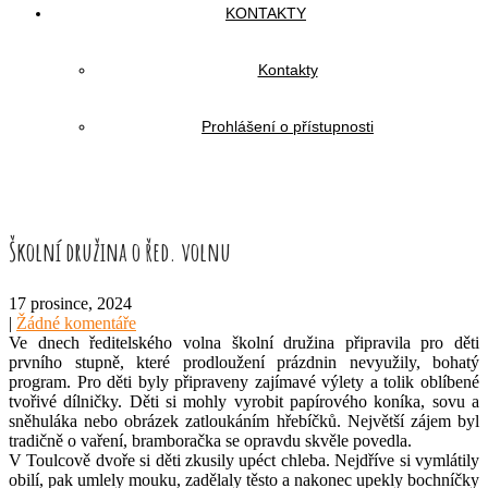
KONTAKTY
Kontakty
Prohlášení o přístupnosti
Školní družina o řed. volnu
17 prosince, 2024
|
Žádné komentáře
Ve dnech ředitelského volna školní družina připravila pro děti
prvního stupně, které prodloužení prázdnin nevyužily, bohatý
program. Pro děti byly připraveny zajímavé výlety a tolik oblíbené
tvořivé dílničky. Děti si mohly vyrobit papírového koníka, sovu a
sněhuláka nebo obrázek zatloukáním hřebíčků. Největší zájem byl
tradičně o vaření, bramboračka se opravdu skvěle povedla.
V Toulcově dvoře si děti zkusily upéct chleba. Nejdříve si vymlátily
obilí, pak umlely mouku, zadělaly těsto a nakonec upekly bochníčky