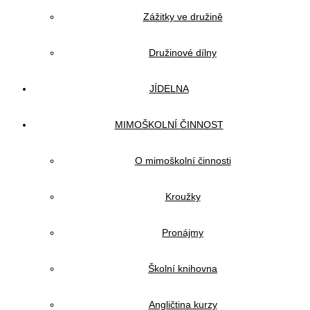
Zážitky ve družině
Družinové dílny
JÍDELNA
MIMOŠKOLNÍ ČINNOST
O mimoškolní činnosti
Kroužky
Pronájmy
Školní knihovna
Angličtina kurzy