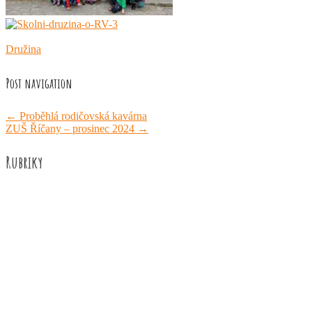
Družina
Post navigation
←
Proběhlá rodičovská kavárna
ZUŠ Říčany – prosinec 2024
→
Rubriky
Akce školy
Družina
Informace
Knižní recenze
Naše úspěchy
Práce žáků
Prázdninové aktivity
Rozhovory
Výuka
ZUŠ Říčany