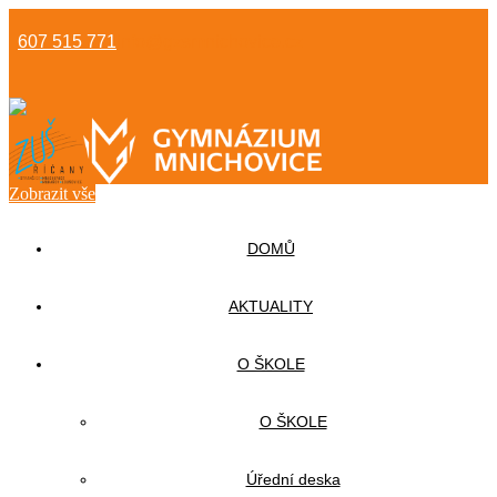
607 515 771
info@gzsmnichovice.cz
Zobrazit vše
DOMŮ
AKTUALITY
O ŠKOLE
O ŠKOLE
Úřední deska