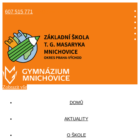
607 515 771
info@gzsmnichovice.cz
Zobrazit vše
DOMŮ
AKTUALITY
O ŠKOLE