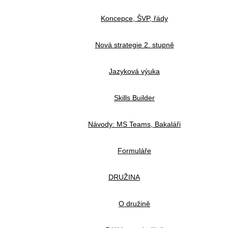
Koncepce, ŠVP, řády
Nová strategie 2. stupně
Jazyková výuka
Skills Builder
Návody: MS Teams, Bakaláři
Formuláře
DRUŽINA
O družině