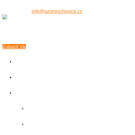
607 515 771
info@gzsmnichovice.cz
Zobrazit vše