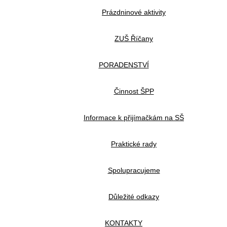
Prázdninové aktivity
ZUŠ Říčany
PORADENSTVÍ
Činnost ŠPP
Informace k přijímačkám na SŠ
Praktické rady
Spolupracujeme
Důležité odkazy
KONTAKTY