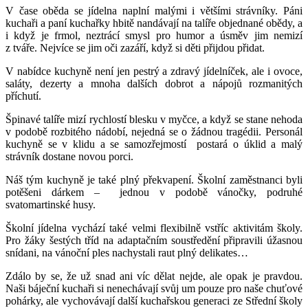
V čase oběda se jídelna naplní malými i většími strávníky. Páni
kuchaři a paní kuchařky hbitě nandávají na talíře objednané obědy, a
i když je frmol, neztrácí smysl pro humor a úsměv jim nemizí
z tváře. Nejvíce se jim oči zazáří, když si děti přijdou přidat.
V nabídce kuchyně není jen pestrý a zdravý jídelníček, ale i ovoce,
saláty, dezerty a mnoha dalších dobrot a nápojů rozmanitých
příchutí.
Špinavé talíře mizí rychlostí blesku v myčce, a když se stane nehoda
v podobě rozbitého nádobí, nejedná se o žádnou tragédii. Personál
kuchyně se v klidu a se samozřejmostí postará o úklid a malý
strávník dostane novou porci.
Náš tým kuchyně je také plný překvapení. Školní zaměstnanci byli
potěšeni dárkem – jednou v podobě vánočky, podruhé
svatomartinské husy.
Školní jídelna vychází také velmi flexibilně vstříc aktivitám školy.
Pro žáky šestých tříd na adaptačním soustředění připravili úžasnou
snídani, na vánoční ples nachystali raut plný delikates…
Zdálo by se, že už snad ani víc dělat nejde, ale opak je pravdou.
Naši báječní kuchaři si nenechávají svůj um pouze pro naše chuťové
pohárky, ale vychovávají další kuchařskou generaci ze Střední školy