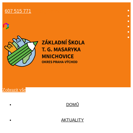
607 515 771
info@gzsmnichovice.cz
Zobrazit vše
DOMŮ
AKTUALITY