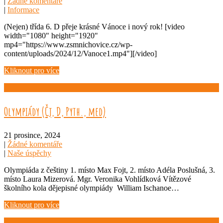
|
Žádné komentáře
|
Informace
(Nejen) třída 6. D přeje krásné Vánoce i nový rok! [video
width="1080" height="1920"
mp4="https://www.zsmnichovice.cz/wp-
content/uploads/2024/12/Vanoce1.mp4"][/video]
Kliknout pro více
Olympiády (Čj, D, Pyth., med)
21 prosince, 2024
|
Žádné komentáře
|
Naše úspěchy
Olympiáda z češtiny 1. místo Max Fojt, 2. místo Adéla Poslušná, 3.
místo Laura Mizerová. Mgr. Veronika Vohlídková Vítězové
školního kola dějepisné olympiády William Ischanoe…
Kliknout pro více