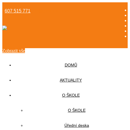
607 515 771
info@gzsmnichovice.cz
Zobrazit vše
DOMŮ
AKTUALITY
O ŠKOLE
O ŠKOLE
Úřední deska