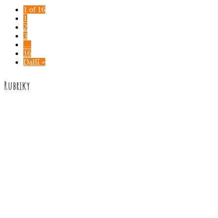
1 of 16
1
2
3
…
16
Další »
Rubriky
Akce školy
Družina
Informace
Knižní recenze
Naše úspěchy
Práce žáků
Prázdninové aktivity
Rozhovory
Výuka
ZUŠ Říčany