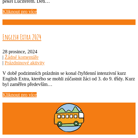
pekel Luciferem. Děti…
Kliknout pro více
English Extra 2024
28 prosince, 2024
|
Žádné komentáře
|
Prázdninové aktivity
V době podzimních prázdnin se konal čtyřdenní intenzivní kurz
English Extra, kterého se mohli zúčastnit žáci od 3. do 9. třídy. Kurz
byl zaměřen především…
Kliknout pro více