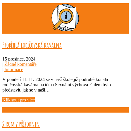
Proběhlá rodičovská kavárna
15 prosince, 2024
|
Žádné komentáře
|
Informace
V pondělí 11. 11. 2024 se v naší škole již podruhé konala
rodičovská kavárna na téma Sexuální výchova. Cílem bylo
představit, jak se v naší…
Kliknout pro více
Strom z přírodnin