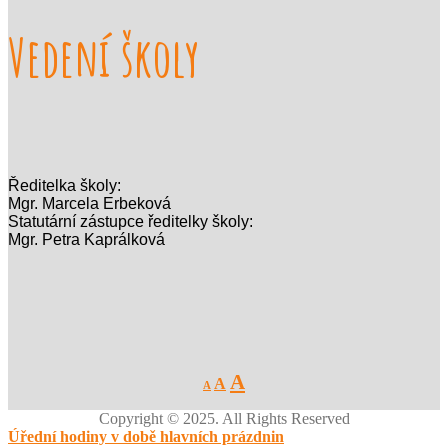
Vedení školy
Ředitelka školy:
Mgr. Marcela Erbeková
Statutární zástupce ředitelky školy:
Mgr. Petra Kaprálková
Decrease
Reset
Increase
A
A
A
font
font
size.
font
size.
Copyright © 2025. All Rights Reserved
size.
Úřední hodiny v době hlavních prázdnin