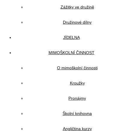
Zážitky ve družině
Družinové dílny
JÍDELNA
MIMOŠKOLNÍ ČINNOST
O mimoškolní činnosti
Kroužky
Pronájmy
Školní knihovna
Angličtina kurzy