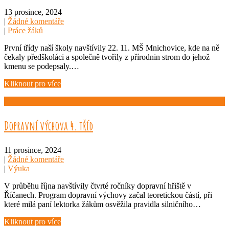
13 prosince, 2024
|
Žádné komentáře
|
Práce žáků
První třídy naší školy navštívily 22. 11. MŠ Mnichovice, kde na ně
čekaly předškoláci a společně tvořily z přírodnin strom do jehož
kmenu se podepsaly.…
Kliknout pro více
Dopravní výchova 4. tříd
11 prosince, 2024
|
Žádné komentáře
|
Výuka
V průběhu října navštívily čtvrté ročníky dopravní hřiště v
Říčanech. Program dopravní výchovy začal teoretickou částí, při
které milá paní lektorka žákům osvěžila pravidla silničního…
Kliknout pro více