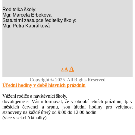
Ředitelka školy:
Mgr. Marcela Erbeková
Statutární zástupce ředitelky školy:
Mgr. Petra Kaprálková
Decrease
Reset
Increase
A
A
A
font
font
size.
font
size.
Copyright © 2025. All Rights Reserved
size.
Úřední hodiny v době hlavních prázdnin
Vážení rodiče a návštěvníci školy,
dovolujeme si Vás informovat, že v období letních prázdnin, tj. v
měsících červenci a srpnu, jsou úřední hodiny pro veřejnost
stanoveny na každé úterý od 9:00 do 12:00 hodin.
(více v sekci Aktuality)