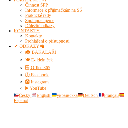
Činnost ŠPP
Informace k přijímačkám na SŠ
Praktické rady
Spolupracujeme
Důležité odkazy
KONTAKTY
Kontakty
Prohlášení o přístupnosti
🔗 ODKAZY📲
🎓 BAKALÁŘI
🍽️ E-jídelníček
🪟 Office 365
ⓕ Facebook
🅾 Instagram
▶️ YouTube
Česky
English
українська
Deutsch
Français
Español