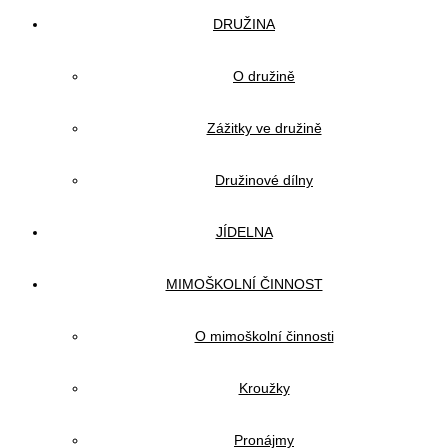
DRUŽINA
O družině
Zážitky ve družině
Družinové dílny
JÍDELNA
MIMOŠKOLNÍ ČINNOST
O mimoškolní činnosti
Kroužky
Pronájmy