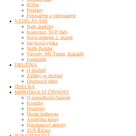
ROSa
Projekty
Fotogalerie a videogalerie
VZDĚLÁVÁNÍ
Naše úspěchy
Koncepce, ŠVP, řády
Nová strategie 2. stupně
Jazyková výuka
Skills Builder
Návody: MS Teams, Bakaláři
Formuláře
DRUŽINA
O družině
Zážitky ve družině
Družinové dílny
JÍDELNA
MIMOŠKOLNÍ ČINNOST
O mimoškolní činnosti
Kroužky
Pronájmy
Školní knihovna
Angličtina kurzy
Prázdninové aktivity
ZUŠ Říčany
PORADENSTVÍ