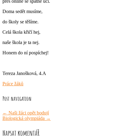
přes online se špatně učí.
Doma sedět musíme,
do školy se těšíme.
Celá škola křičí hej,
naše škola je ta nej.
Honem do ní pospíchej!
Tereza Janošková, 4.A
Práce žáků
Post navigation
←
Naši žáci opět bodují
Biologická olympiáda
→
Napsat komentář