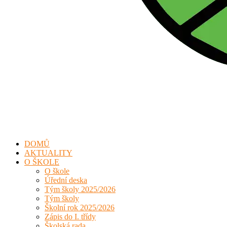
DOMŮ
AKTUALITY
O ŠKOLE
O škole
Úřední deska
Tým školy 2025/2026
Tým školy
Školní rok 2025/2026
Zápis do I. třídy
Školská rada