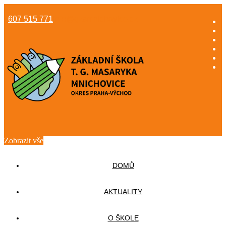
607 515 771
info@gzsmnichovice.cz
Zobrazit vše
DOMŮ
AKTUALITY
O ŠKOLE