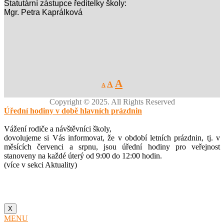
Statutární zástupce ředitelky školy:
Mgr. Petra Kaprálková
Decrease
Reset
Increase
A
A
A
font
font
size.
font
size.
Copyright © 2025. All Rights Reserved
size.
Úřední hodiny v době hlavních prázdnin
Vážení rodiče a návštěvníci školy,
dovolujeme si Vás informovat, že v období letních prázdnin, tj. v
měsících červenci a srpnu, jsou úřední hodiny pro veřejnost
stanoveny na každé úterý od 9:00 do 12:00 hodin.
(více v sekci Aktuality)
X
MENU