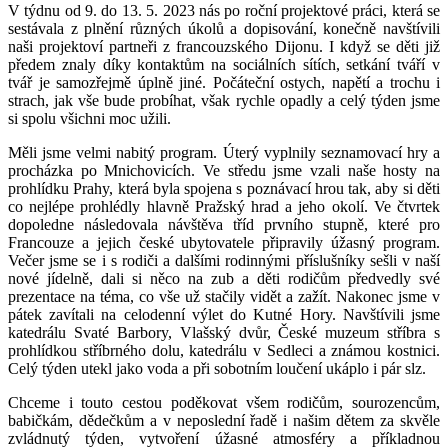
V týdnu od 9. do 13. 5. 2023 nás po roční projektové práci, která se
sestávala z plnění různých úkolů a dopisování, konečně navštívili
naši projektoví partneři z francouzského Dijonu. I když se děti již
předem znaly díky kontaktům na sociálních sítích, setkání tváří v
tvář je samozřejmě úplně jiné. Počáteční ostych, napětí a trochu i
strach, jak vše bude probíhat, však rychle opadly a celý týden jsme
si spolu všichni moc užili.
Měli jsme velmi nabitý program. Úterý vyplnily seznamovací hry a
procházka po Mnichovicích. Ve středu jsme vzali naše hosty na
prohlídku Prahy, která byla spojena s poznávací hrou tak, aby si děti
co nejlépe prohlédly hlavně Pražský hrad a jeho okolí. Ve čtvrtek
dopoledne následovala návštěva tříd prvního stupně, které pro
Francouze a jejich české ubytovatele připravily úžasný program.
Večer jsme se i s rodiči a dalšími rodinnými příslušníky sešli v naší
nové jídelně, dali si něco na zub a děti rodičům předvedly své
prezentace na téma, co vše už stačily vidět a zažít. Nakonec jsme v
pátek zavítali na celodenní výlet do Kutné Hory. Navštívili jsme
katedrálu Svaté Barbory, Vlašský dvůr, České muzeum stříbra s
prohlídkou stříbrného dolu, katedrálu v Sedleci a známou kostnici.
Celý týden utekl jako voda a při sobotním loučení ukáplo i pár slz.
Chceme i touto cestou poděkovat všem rodičům, sourozencům,
babičkám, dědečkům a v neposlední řadě i našim dětem za skvěle
zvládnutý týden, vytvoření úžasné atmosféry a příkladnou