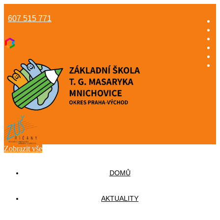
607 515 771
info@gzsmnichovice.cz
Zobrazit vše
DOMŮ
AKTUALITY