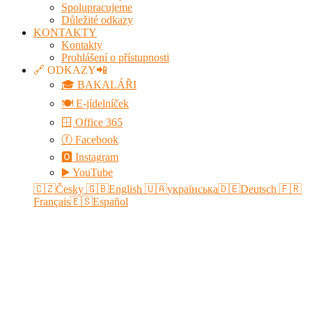
Spolupracujeme
Důležité odkazy
KONTAKTY
Kontakty
Prohlášení o přístupnosti
🔗 ODKAZY📲
🎓 BAKALÁŘI
🍽️ E-jídelníček
🪟 Office 365
ⓕ Facebook
🅾 Instagram
▶️ YouTube
🇨🇿Česky
🇬🇧English
🇺🇦українська
🇩🇪Deutsch
🇫🇷
Français
🇪🇸Español