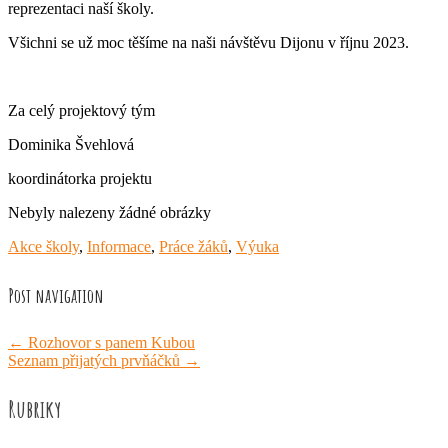
reprezentaci naší školy.
Všichni se už moc těšíme na naši návštěvu Dijonu v říjnu 2023.
Za celý projektový tým
Dominika Švehlová
koordinátorka projektu
Nebyly nalezeny žádné obrázky
Akce školy
,
Informace
,
Práce žáků
,
Výuka
Post navigation
←
Rozhovor s panem Kubou
Seznam přijatých prvňáčků
→
Rubriky