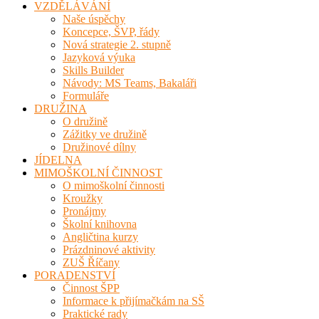
VZDĚLÁVÁNÍ
Naše úspěchy
Koncepce, ŠVP, řády
Nová strategie 2. stupně
Jazyková výuka
Skills Builder
Návody: MS Teams, Bakaláři
Formuláře
DRUŽINA
O družině
Zážitky ve družině
Družinové dílny
JÍDELNA
MIMOŠKOLNÍ ČINNOST
O mimoškolní činnosti
Kroužky
Pronájmy
Školní knihovna
Angličtina kurzy
Prázdninové aktivity
ZUŠ Říčany
PORADENSTVÍ
Činnost ŠPP
Informace k přijímačkám na SŠ
Praktické rady