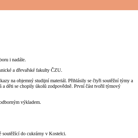
boru i nadále.
esnické a dřevařské fakulty ČZU.
kazy na objemný studijní materiál. Přihlásily se čtyři soutěžní týmy a
á a děti se chopily úkolů zodpovědně. První část tvořil týmový
 s odborným výkladem.
 soutěžící do cukrárny v Kostelci.