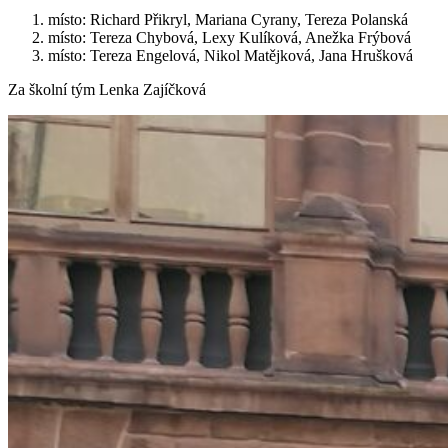
místo: Richard Přikryl, Mariana Cyrany, Tereza Polanská
místo: Tereza Chybová, Lexy Kulíková, Anežka Frýbová
místo: Tereza Engelová, Nikol Matějková, Jana Hrušková
Za školní tým Lenka Zajíčková