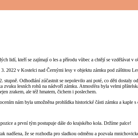
 lidí, kteří se zajímají o les a přírodu vůbec a chtějí se vzdělávat v o
6. 3. 2022 v Kostelci nad Černými lesy v objektu zámku pod záštitou L
 stupně. Odhodlání zúčastnit se nepolevilo ani poté, co děti dostaly od
 za zvuku lesních rohů na nádvoří zámku. Atmosféra byla velmi přátelsk
nejen zrakem, ale též hmatem, čichem i poslechem.
hodnocením nám byla umožněna prohlídka historické části zámku a kaple
zice a první tým postupuje dále do krajského kola. Držíme palce!
í tak nadšena, že se rozhodla pro sladkou odměnu a pozvala mnichovické