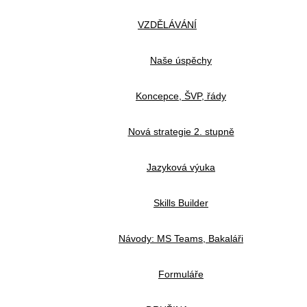
VZDĚLÁVÁNÍ
Naše úspěchy
Koncepce, ŠVP, řády
Nová strategie 2. stupně
Jazyková výuka
Skills Builder
Návody: MS Teams, Bakaláři
Formuláře