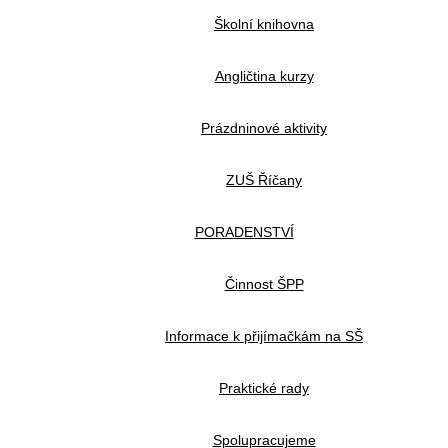
Školní knihovna
Angličtina kurzy
Prázdninové aktivity
ZUŠ Říčany
PORADENSTVÍ
Činnost ŠPP
Informace k přijímačkám na SŠ
Praktické rady
Spolupracujeme