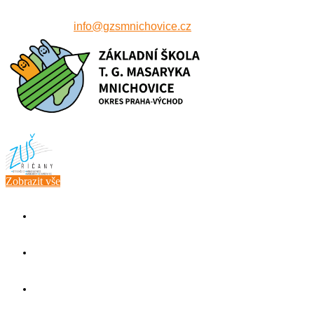
607 515 771
info@gzsmnichovice.cz
Zobrazit vše