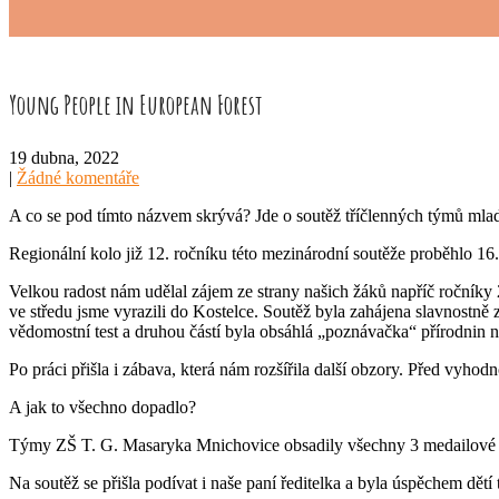
Young People in European Forest
19 dubna, 2022
|
Žádné komentáře
A co se pod tímto názvem skrývá? Jde o soutěž tříčlenných týmů mladých
Regionální kolo již 12. ročníku této mezinárodní soutěže proběhlo 1
Velkou radost nám udělal zájem ze strany našich žáků napříč ročníky 2.
ve středu jsme vyrazili do Kostelce. Soutěž byla zahájena slavnostně
vědomostní test a druhou částí byla obsáhlá „poznávačka“ přírodnin 
Po práci přišla i zábava, která nám rozšířila další obzory. Před vy
A jak to všechno dopadlo?
Týmy ZŠ T. G. Masaryka Mnichovice obsadily všechny 3 medailové po
Na soutěž se přišla podívat i naše paní ředitelka a byla úspěchem dět