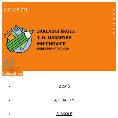
607 515 771
info@gzsmnichovice.cz
Zobrazit vše
DOMŮ
AKTUALITY
O ŠKOLE