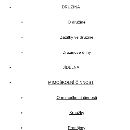
DRUŽINA
O družině
Zážitky ve družině
Družinové dílny
JÍDELNA
MIMOŠKOLNÍ ČINNOST
O mimoškolní činnosti
Kroužky
Pronájmy