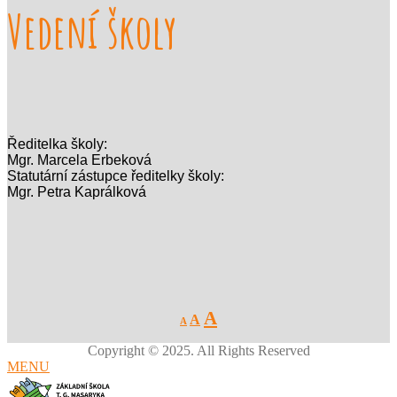
Vedení školy
Ředitelka školy:
Mgr. Marcela Erbeková
Statutární zástupce ředitelky školy:
Mgr. Petra Kaprálková
Decrease
Reset
Increase
A
A
A
font
font
size.
font
size.
Copyright © 2025. All Rights Reserved
size.
MENU