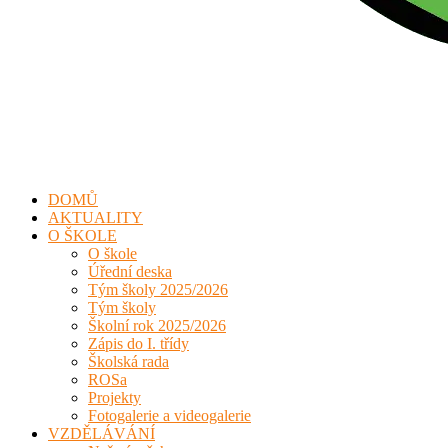
DOMŮ
AKTUALITY
O ŠKOLE
O škole
Úřední deska
Tým školy 2025/2026
Tým školy
Školní rok 2025/2026
Zápis do I. třídy
Školská rada
ROSa
Projekty
Fotogalerie a videogalerie
VZDĚLÁVÁNÍ