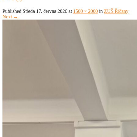
Published
Středa 17. června 2026
at
1500 × 2000
in
ZUŠ Říčany
Next
→