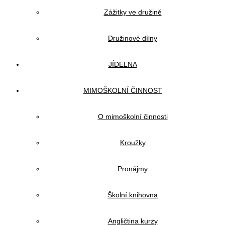
Zážitky ve družině
Družinové dílny
JÍDELNA
MIMOŠKOLNÍ ČINNOST
O mimoškolní činnosti
Kroužky
Pronájmy
Školní knihovna
Angličtina kurzy