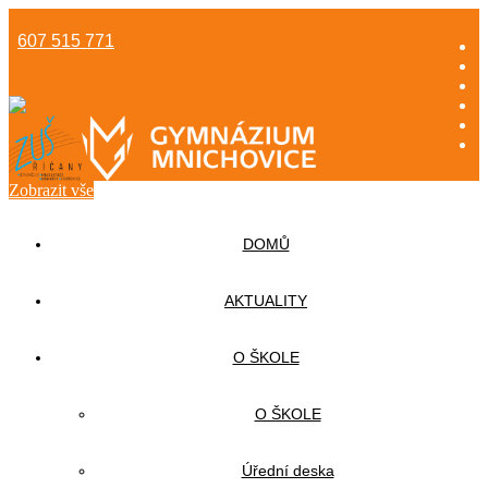
607 515 771
info@gzsmnichovice.cz
Zobrazit vše
DOMŮ
AKTUALITY
O ŠKOLE
O ŠKOLE
Úřední deska