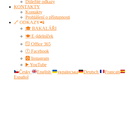
Důležité odkazy
KONTAKTY
Kontakty
Prohlášení o přístupnosti
🔗 ODKAZY📲
🎓 BAKALÁŘI
🍽️ E-jídelníček
🪟 Office 365
ⓕ Facebook
🅾 Instagram
▶️ YouTube
Česky
English
українська
Deutsch
Français
Español