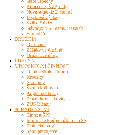
Naše úspěchy
Koncepce, ŠVP, řády
Nová strategie 2. stupně
Jazyková výuka
Skills Builder
Návody: MS Teams, Bakaláři
Formuláře
DRUŽINA
O družině
Zážitky ve družině
Družinové dílny
JÍDELNA
MIMOŠKOLNÍ ČINNOST
O mimoškolní činnosti
Kroužky
Pronájmy
Školní knihovna
Angličtina kurzy
Prázdninové aktivity
ZUŠ Říčany
PORADENSTVÍ
Činnost ŠPP
Informace k přijímačkám na SŠ
Praktické rady
Spolupracujeme