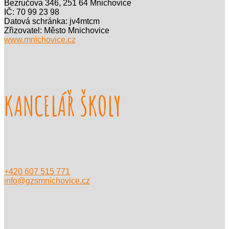
Bezručova 346, 251 64 Mnichovice
IČ: 70 99 23 98
Datová schránka: jv4mtcm
Zřizovatel: Město Mnichovice
www.mnichovice.cz
KANCELÁŘ ŠKOLY
+420 607 515 771
info@gzsmnichovice.cz